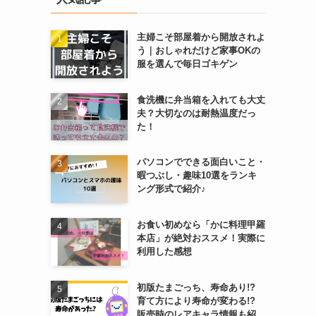
主婦こそ部屋着から開放されよ
う｜おしゃれだけど家事OKの
服を選んで毎日ゴキゲン
食洗機に弁当箱を入れても大丈
夫？大切なのは耐熱温度だっ
た！
パソコンでできる面白いこと・
暇つぶし・趣味10選をランキ
ング形式で紹介♪
お食い初めなら「かに料理甲羅
本店」が絶対おススメ！実際に
利用した感想
初版たまごっち、寿命あり!?
育て方により寿命が変わる!?
販売時のレアキャラ情報も紹