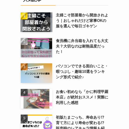
主婦こそ部屋着から開放されよ
う｜おしゃれだけど家事OKの
服を選んで毎日ゴキゲン
食洗機に弁当箱を入れても大丈
夫？大切なのは耐熱温度だっ
た！
パソコンでできる面白いこと・
暇つぶし・趣味10選をランキ
ング形式で紹介♪
お食い初めなら「かに料理甲羅
本店」が絶対おススメ！実際に
利用した感想
初版たまごっち、寿命あり!?
育て方により寿命が変わる!?
販売時のレアキャラ情報も紹