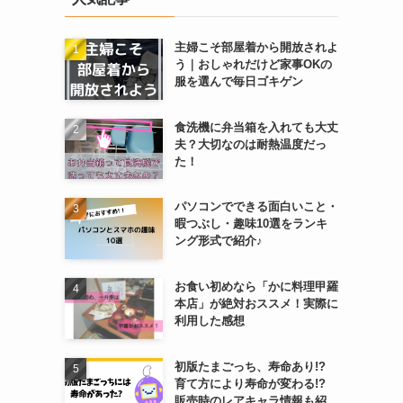
主婦こそ部屋着から開放されよ
う｜おしゃれだけど家事OKの
服を選んで毎日ゴキゲン
食洗機に弁当箱を入れても大丈
夫？大切なのは耐熱温度だっ
た！
パソコンでできる面白いこと・
暇つぶし・趣味10選をランキ
ング形式で紹介♪
お食い初めなら「かに料理甲羅
本店」が絶対おススメ！実際に
利用した感想
初版たまごっち、寿命あり!?
育て方により寿命が変わる!?
販売時のレアキャラ情報も紹