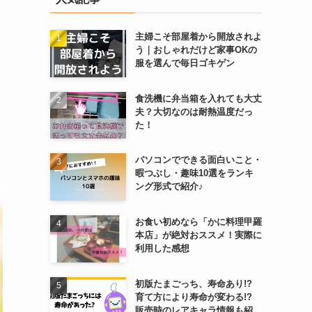
主婦こそ部屋着から開放されよ
う｜おしゃれだけど家事OKの
服を選んで毎日ゴキゲン
食洗機に弁当箱を入れても大丈
夫？大切なのは耐熱温度だっ
た！
パソコンでできる面白いこと・
暇つぶし・趣味10選をランキ
ング形式で紹介♪
お食い初めなら「かに料理甲羅
本店」が絶対おススメ！実際に
利用した感想
初版たまごっち、寿命あり!?
育て方により寿命が変わる!?
販売時のレアキャラ情報も紹