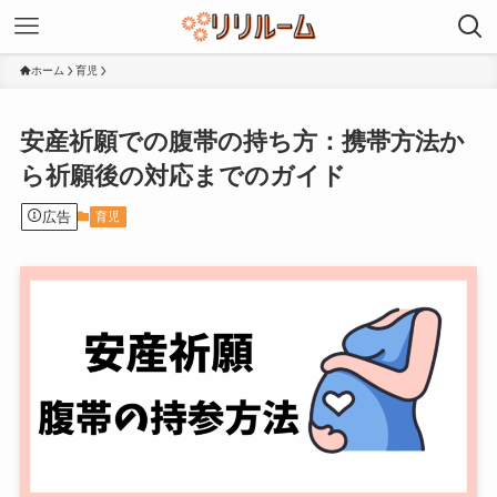
ホーム
育児
安産祈願での腹帯の持ち方：携帯方法か
ら祈願後の対応までのガイド
広告
育児