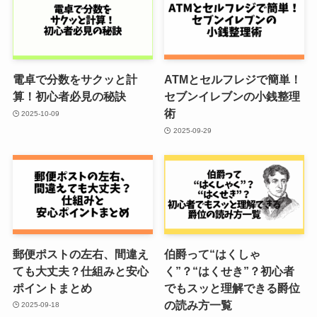
電卓で分数をサクッと計
ATMとセルフレジで簡単！
算！初心者必見の秘訣
セブンイレブンの小銭整理
術
2025-10-09
2025-09-29
郵便ポストの左右、間違え
伯爵って“はくしゃ
ても大丈夫？仕組みと安心
く”？“はくせき”？初心者
ポイントまとめ
でもスッと理解できる爵位
の読み方一覧
2025-09-18