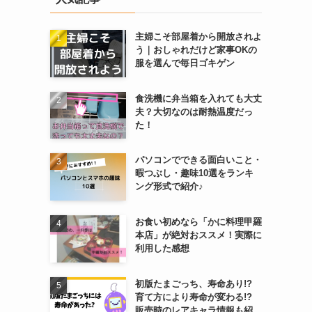
主婦こそ部屋着から開放されよ
う｜おしゃれだけど家事OKの
服を選んで毎日ゴキゲン
食洗機に弁当箱を入れても大丈
夫？大切なのは耐熱温度だっ
た！
パソコンでできる面白いこと・
暇つぶし・趣味10選をランキ
ング形式で紹介♪
お食い初めなら「かに料理甲羅
本店」が絶対おススメ！実際に
利用した感想
初版たまごっち、寿命あり!?
育て方により寿命が変わる!?
販売時のレアキャラ情報も紹