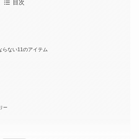
目次
らない11のアイテム
リー