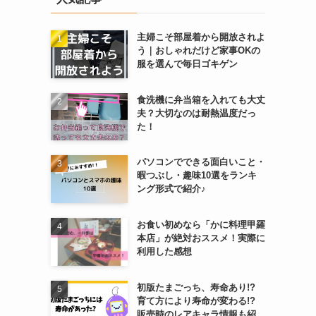
主婦こそ部屋着から開放されよ
う｜おしゃれだけど家事OKの
服を選んで毎日ゴキゲン
食洗機に弁当箱を入れても大丈
夫？大切なのは耐熱温度だっ
た！
パソコンでできる面白いこと・
暇つぶし・趣味10選をランキ
ング形式で紹介♪
お食い初めなら「かに料理甲羅
本店」が絶対おススメ！実際に
利用した感想
初版たまごっち、寿命あり!?
育て方により寿命が変わる!?
販売時のレアキャラ情報も紹