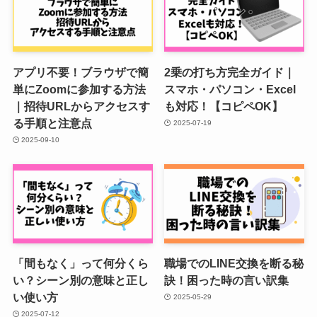
アプリ不要！ブラウザで簡
2乗の打ち方完全ガイド｜
単にZoomに参加する方法
スマホ・パソコン・Excel
｜招待URLからアクセスす
も対応！【コピペOK】
る手順と注意点
2025-07-19
2025-09-10
「間もなく」って何分くら
職場でのLINE交換を断る秘
い？シーン別の意味と正し
訣！困った時の言い訳集
い使い方
2025-05-29
2025-07-12