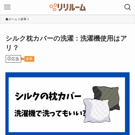
ホーム
家事
シルク枕カバーの洗濯：洗濯機使用はア
リ？
広告
家事