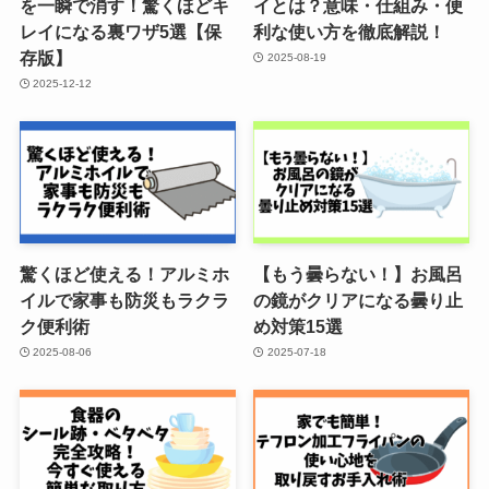
を一瞬で消す！驚くほどキ
イとは？意味・仕組み・便
レイになる裏ワザ5選【保
利な使い方を徹底解説！
存版】
2025-08-19
2025-12-12
驚くほど使える！アルミホ
【もう曇らない！】お風呂
イルで家事も防災もラクラ
の鏡がクリアになる曇り止
ク便利術
め対策15選
2025-08-06
2025-07-18