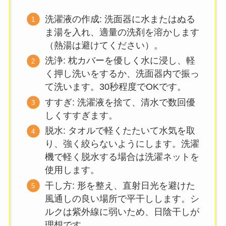
洗濯液の作成: 洗面器に水またはぬる
ま湯を入れ、適量の洗剤を溶かします
（熱湯は避けてください）。
洗浄: 枕カバーを優しく水に浸し、軽
く押し洗いをするか、洗面器内で振っ
て洗います。30秒程度でOKです。
すすぎ: 洗濯液を捨て、清水で数回優
しくすすぎます。
脱水: タオルで軽くたたいて水気を取
り、強く絞らないようにします。洗濯
機で軽く脱水する場合は洗濯ネットを
使用します。
干し方: 形を整え、直射日光を避けた
風通しの良い場所で平干しします。シ
ルクは紫外線に弱いため、日陰干しが
理想です。